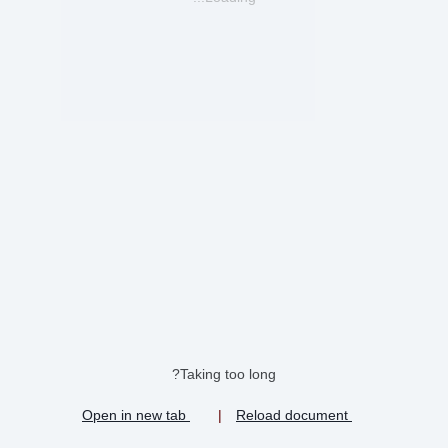
Taking too long?
Open in new tab
|
Reload document