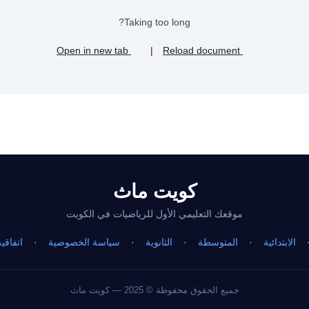
Taking too long?
Open in new tab
|
Reload document
كويت ماث
موقعك التعليمي الأول للرياضيات في الكويت
الابتدائية
·
المتوسطة
·
الثانوية
·
سياسة الخصوصية
·
اتفاقي
جميع الحقوق محفوظة © 2025 — كويت ماث