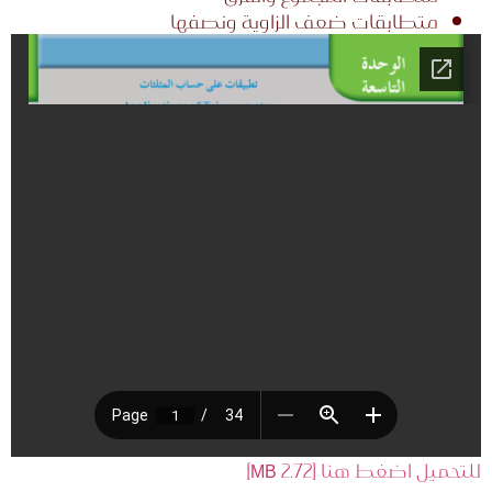
متطابقات ضعف الزاوية ونصفها
للتحميل اضغط هنا [2.72 MB]