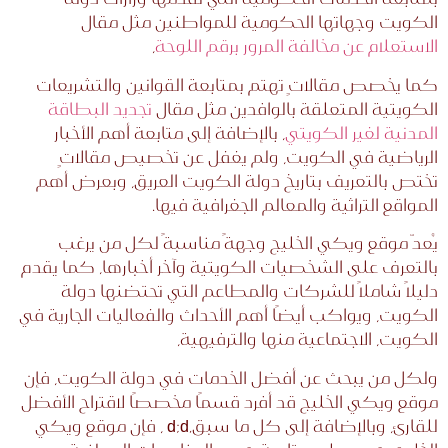
الكويت وجهاتها الحكومية للمواطنين مثل مقال
الاستعلام
عن
مخالفة
المرور
برقم
اللوحة
،
كما يخصص مقالاتٍ تهتم بمتابعة القوانين والتشريعات
الكويتية المتعلقة بالوافدين مثل مقال
تجديد
البطاقة
المدنية
لغير
الكويتي
، بالإضافة إلى متابعة أهم الأخبار
الرياضية في الكويت، ولم يغفل عن تخصيص مقالاتٍ
تختص بالتعريف بتاريخ دولة الكويت العريق، وبعرض أهم
المواقع التراثية والمعالم الجغرافية فيها.
يُعدّ موقع ويكي الخليج وجهةً مناسبةً لكل من يرغب
بالتعرف على الشخصيات الكويتية وآخر أخبارها، كما يقدم
دليلًا شاملًا للشركات والمطاعم التي تحتضنها دولة
الكويت، ويواكب أيضًا أهم الأحداث والفعاليات الجارية في
الكويت، الاجتماعية منها والترفيهية،
ولكل من يبحث عن أفضل الخدمات في دولة الكويت، فإن
موقع ويكي الخليج قد أفرد قسمًا مخصصًا لاقتراح الأفضل
للقارئ، وبالإضافة إلى كل ما سبق,d;d ، فإن موقع ويكي