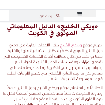
المرحلة الثانوية
المرحلة الابتدائية
قاعة مدرسي الرياضيات
المرحلة المتوسطة
«ويكي الخليج» الدليل المعلوماتي
الموثوق في الكويت
يهتم موقع
ويكي
الخليج
بنقل الأحداث الجارية في جميع
دول الخليج العربي لحظةً بلحظةٍ، الاجتماعية منها والفنية،
كما يواكب من خلال مقالاته أحدث الخدمات الحكومية التي
تقدمها وزارات ومؤسسات الدول الخليجية لمواطنيها
والوافدين المقيمين على أراضيها، وذلك حرصًا منه على
تقديم كل ما يهم القارئ الخليجي في جميع الأوقات، لذلك
فهو الموسوعة الخليجية الأشمل.
انطلاقًا من اهتمام موقع ويكي الخليج بدول الخليج عامةً،
وبدولة الكويت خاصةً، فقد خصص الموقع أقسامًا لكل ما
يهم القارئ الكويتي، حيث يفرد الموقع مقالاتٍ تختص
بمتابعة الخدمات الحكومية التي تقدمها وزارات دولة