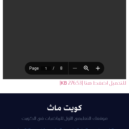
للتحميل اضغط هنا [276.53 KB]
كويت ماث
موقعك التعليمي الأول للرياضيات في الكويت