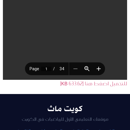
للتحميل اضغط هنا [633.62 KB]
كويت ماث
موقعك التعليمي الأول للرياضيات في الكويت