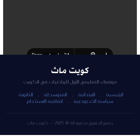
كويت ماث
للتحميل اضغط هنا [854.42 KB]
موقعك التعليمي الأول للرياضيات في الكويت
الرئيسية
·
الابتدائية
·
المتوسطة
·
الثانوية
·
سياسة الخصوصية
·
اتفاقية الاستخدام
جميع الحقوق محفوظة © 2025 — كويت ماث