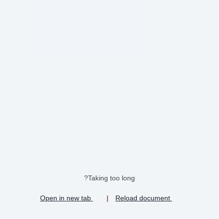
Taking too long?
Open in new tab
|
Reload document