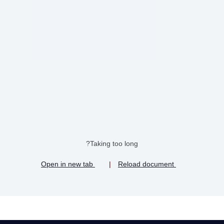
Taking too long?
Open in new tab
|
Reload document