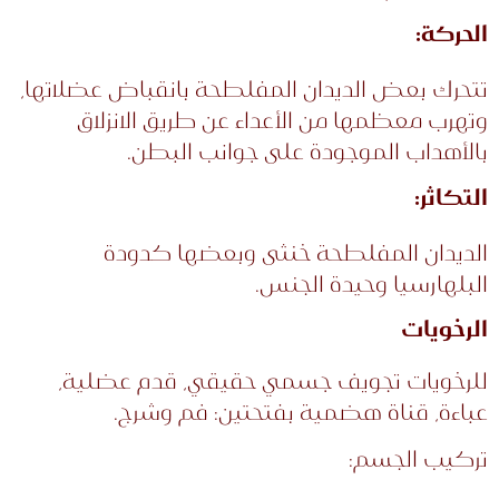
الحركة:
تتحرك بعض الديدان المفلطحة بانقباض عضلاتها،
وتهرب معظمها من الأعداء عن طريق الانزلاق
بالأهداب الموجودة على جوانب البطن.
التكاثر:
الديدان المفلطحة خنثى وبعضها كدودة
البلهارسيا وحيدة الجنس.
الرخويات
للرخويات تجويف جسمي حقيقي، قدم عضلية،
عباءة، قناة هضمية بفتحتين: فم وشرج.
تركيب الجسم: