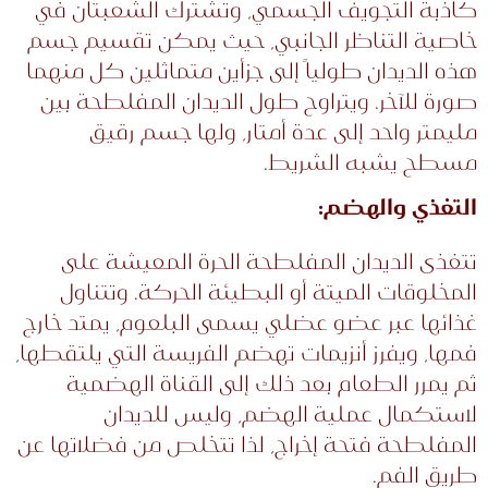
كاذبة التجويف الجسمي، وتشترك الشعبتان في
خاصية التناظر الجانبي، حيث يمكن تقسيم جسم
هذه الديدان طولياً إلى جزأين متماثلين كل منهما
صورة للآخر. ويتراوح طول الديدان المفلطحة بين
مليمتر واحد إلى عدة أمتار، ولها جسم رقيق
مسطح يشبه الشريط.
التغذي والهضم:
تتغذى الديدان المفلطحة الحرة المعيشة على
المخلوقات الميتة أو البطيئة الحركة. وتتناول
غذائها عبر عضو عضلي يسمى البلعوم، يمتد خارج
فمها، ويفرز أنزيمات تهضم الفريسة التي يلتقطها،
ثم يمرر الطعام بعد ذلك إلى القناة الهضمية
لاستكمال عملية الهضم، وليس للديدان
المفلطحة فتحة إخراج، لذا تتخلص من فضلاتها عن
طريق الفم.