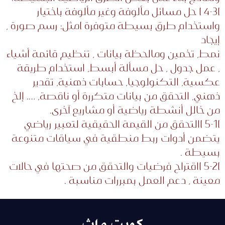
)4-3 ) حل مسائل مألوفة وغير مألوفة باختيار
واستخدام طرق بسيطة متوفرة )مثل: رسم صورة ،
إيجاد
نمط، تخمین ومالحظة بیانات ، تنظيم قائمة أشياء
، عمل جدول ، حل مسألة أبسط، استخدام طريقة
عكسية، التكنولوجيا، حسابات ذهنية، تقدير
ذهني، التحقق من بيانات متكررة أو ناقصة، …. إلخ
من خالل أنشطة رياضية أو مشاریع آخری.
)5-1 )التحقق من القيمة الحقيقية لتعبير رياضي
يتضمن أدوات ربط منطقية في سياقات متنوعة
بسيطة .
)5-2 )اقتراح فرضيات والتحقق من صحتها في حالات
معينة ، دعم العمل بمبررات مناسبة .