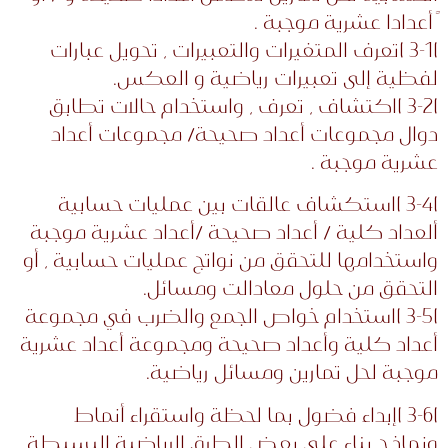
ً أعدادا عشرية موجبة .
)3-1 )تعرف المتغيرات والتعبيرات ، تحويل عبارات
لفظية إلى تعبيرات رياضية و العكس.
)3-2 )اكتشاف ، تعرف ، واستخدام حالات تطابق
دوال مجموعات أعداد صحيحة/ مجموعات أعداد
عشرية موجبة .
)3-4 )استكشاف عالقات بين عمليات حسابية
ألعداد كلية / أعداد صحيحة /أعداد عشرية موجبة
واستخدامها للتحقق من نواتج عمليات حسابية ، أو
التحقق من حلول معادالت ومسائل.
)3-5 )استخدام خواص الجمع والضرب في مجموعة
أعداد كلية وأعداد صحيحة ومجموعة أعداد عشرية
موجبة لحل تمارين ومسائل رياضية.
)3-6 )إبداء فضول بما لحظة واستقراء أنماط
ونماذج بناء على بعض الطرق الرياضية البسيطة.